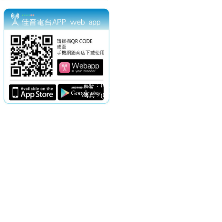
電話：(02)2369-9050
佳音電台地址：
傳真：(02)2362-7816
台北市和平東路二段24號10