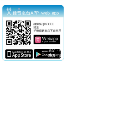
電話：(02)2369-9050
佳音電台地址：
傳真：(02)2362-7816
台北市和平東路二段24號10