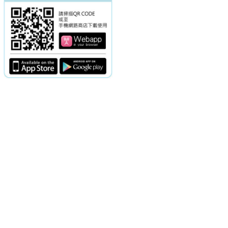
電話：(02)2369-9050
佳音電台地址：
傳真：(02)2362-7816
台北市和平東路二段24號10