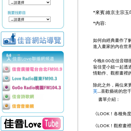
*來賓:維京主宗
*內容:
如何由經典畫作了
進入畫家的內在世
今晚8:00在佳音
翁佳雯小姐一起透
情動作、觀察畫裡
除此之外，兩位來賓
芙
...喜歡藝術的
書單介紹：
《LOOK！各種角
《LOOK！觀察畫