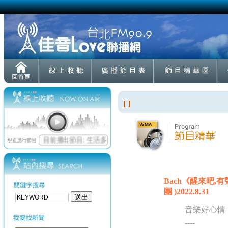
[ ]
Bach《醒來吧,有聲
團 )2022.8.31
音樂好心情
----