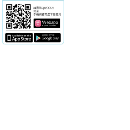
電話：(02)2369-9050
佳音電台地址：
傳真：(02)2362-7816
台北市和平東路二段24號10