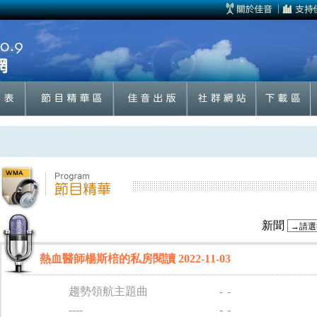
新聞
熱血醫師楊斯棓的私房閱讀 2022-11-03
趨勢領航主題曲
-
-
----
-
-