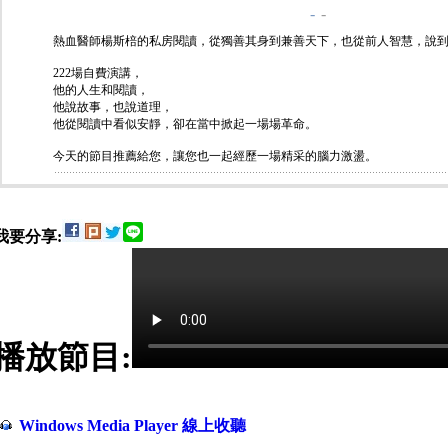
-
-
熱血醫師
楊斯棓
的私房閱讀，從獨善其身到兼善天下，也從前人智慧，說
222場自費演講，
他的人生和閱讀，
他說故事，也說道理，
他從閱讀中看似安靜，卻在當中掀起一場場革命。
今天的節目推薦給您，讓您也一起經歷一場精采的腦力激盪。
我要分享:
播放節目:
Windows Media Player 線上收聽