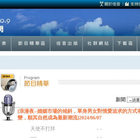
新聞
[浪漫夜--婚姻市場的傾斜，單身男女對情愛追求的方式
變，順其自然成為最新潮流]2024/06/07
天使不打烊
-
-
----
-
-