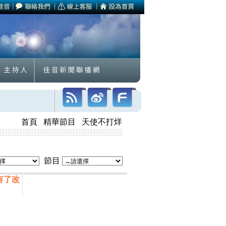
首頁
精華節目
天使不打烊
節目
有了改