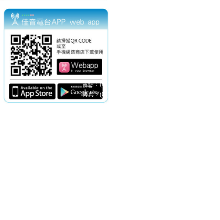
電話：(02)2369-9050
佳音電台地址：
傳真：(02)2362-7816
台北市和平東路二段24號10