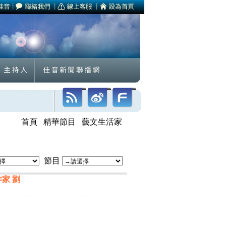
首頁
精華節目
藝文生活家
節目
作家 劉