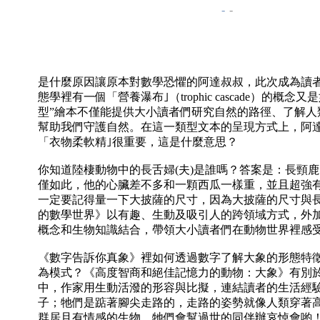
-
-
是什麼原因讓原本對數學恐懼的阿達叔叔，此次成為讀
態學裡有一個「營養瀑布｣（trophic cascade）的概
型”繪本不僅能提供大小讀者們研究自然的路徑、了解人
幫助我們守護自然。在這一類型文本的呈現方式上，阿
「衣物柔軟精｣很重要，這是什麼意思？
你知道陸棲動物中的長舌婦(夫)是誰嗎？答案是：長頸鹿
僅如此，他的心臟差不多和一顆西瓜一樣重，並且超強
一定要記得量一下大披薩的尺寸，因為大披薩的尺寸與
的數學世界》以有趣、生動及吸引人的跨領域方式，外
概念和生物知識結合，帶領大小讀者們在動物世界裡感
《數字告訴你真象》裡如何透過數字了解大象的形態特
為模式？《高度智商和絕佳記憶力的動物：大象》有別
中，作家用生動活潑的形容與比擬，連結讀者的生活經
子；牠們是踮著腳尖走路的，走路的姿勢就像人類穿著
群居且有情感的生物，牠們會幫過世的同伴辦哀悼會喲