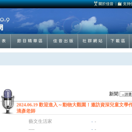
新聞
2024.06.19 歡迎進入～動物大觀園！邀訪資深兒童文學
清彥老師
藝文生活家
-
-
----
-
-