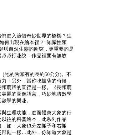
者們進入這個奇妙世界的橋樑？生
念又是如何出現在繪本裡？”知識性類
類與自然生態的衝突，更重要的是
達叔叔打趣說：作品裡面有無放
（牠的舌頭有的長約50公分)。不
有力！另外，當你吃披薩的時候，
長頸鹿蹄的直徑是一樣。《長頸鹿
加美麗的圖像語言，巧妙地將數學
受數學的樂趣。
徵與生理功能，進而體會大象的行
於以往的科普繪本，此系列作品
驗，如：大象也分左撇子和右撇
高跟鞋一樣…此外，你知道大象是
！