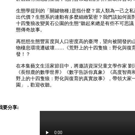
生態學提到的「關鍵物種｣是指什麼？當人類為一己之私
出代價？生態系的連動有多麼細緻緊密？我們該如何面對
十四隻狼改變黃石公園的生態”聽起來總是有些不可思議
態傳奇故事。
再想想生態豐富度與人口密度高的臺灣，望向被開發的
物棲息環境遭破壞……《荒野上的十四隻狼：野化與復
發！？
在本集藝文生活家節目中，將邀請資深兒童文學作家 劉清
《長頸鹿的數學世界》《數字告訴你真象》《高度智商
野上的十四隻狼：野化與復育的真實故事》，帶領大家
園」，歡迎收聽。
我要分享: