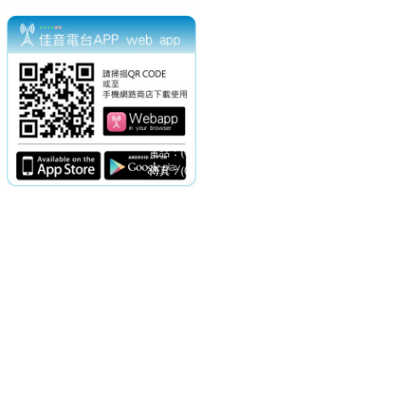
電話：(02)2369-9050
佳音電台地址：
傳真：(02)2362-7816
台北市和平東路二段24號10