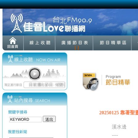
[ ]
20250125 靠著聖
溪水邊
----