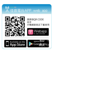
電話：(02)2369-9050
佳音電台地址：
傳真：(02)2362-7816
台北市和平東路二段24號10