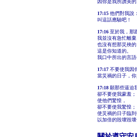
因你是我所讚美的
17:15
他們對我說
叫這話應驗吧！
17:16
至於我，那跟
我並沒有急忙離棄
也沒有想那災殃的
這是你知道的。
我口中所出的言語
17:17
不要使我因
當災禍的日子，你
17:18
願那些逼迫
卻不要使我蒙羞；
使他們驚惶，
卻不要使我驚惶；
使災禍的日子臨到
以加倍的毀壞毀壞
關於遵守安