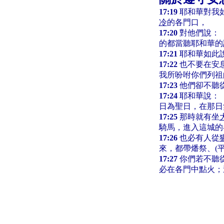
17:19
耶和華對我
冷
的各門口，
17:20
對他們說：
的都當聽耶和華的
17:21
耶和華如此
17:22
也不要在安
我所吩咐你們列祖
17:23
他們卻不聽
17:24
耶和華說：
日為聖日，在那日
17:25
那時就有坐
騎馬，進入這城的
17:26
也必有人從
來，都帶燔祭、(
17:27
你們若不聽
必在各門中點火；