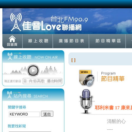
[ ]
耶利米書 17 康來昌
清醒的心
----