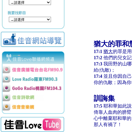
猶大的罪和
17:1
猶大
的罪是用
17:2
他們的兒女記
17:3
我田野的山哪
給(仇敵)；
17:4
並且你因自己
你的仇敵；因為你
訓誨集
17:5
耶和華如此說
倚靠人血肉的膀臂
心中離棄耶和華的
那人有禍了！