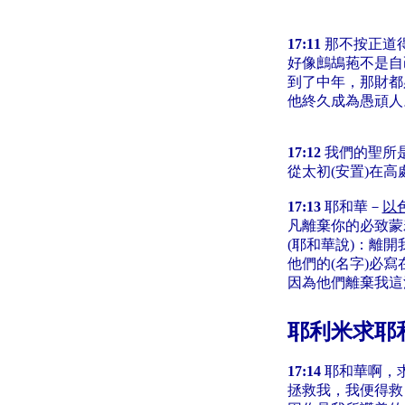
17:11
那不按正道
好像鷓鴣菢不是自
到了中年，那財都
他終久成為愚頑人
17:12
我們的聖所
從太初(安置)在高
17:13
耶和華－
以
凡離棄你的必致蒙
(耶和華說)：離開
他們的(名字)必寫
因為他們離棄我這
耶利米求耶
17:14
耶和華啊，
拯救我，我便得救