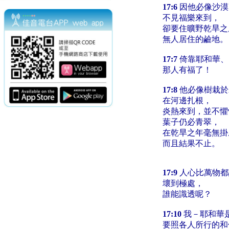
17:6
因他必像沙漠
不見福樂來到，
卻要住曠野乾旱之
無人居住的鹼地。
17:7
倚靠耶和華、
那人有福了！
17:8
他必像樹栽於
在河邊扎根，
炎熱來到，並不懼
葉子仍必青翠，
在乾旱之年毫無掛
而且結果不止。
17:9
人心比萬物都
壞到極處，
誰能識透呢？
17:10
我－耶和華
要照各人所行的和