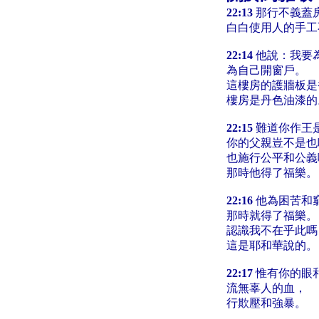
22:13
那行不義蓋
白白使用人的手工
22:14
他說：我要
為自己開窗戶。
這樓房的護牆板是
樓房是丹色油漆的
22:15
難道你作王是
你的父親豈不是也
也施行公平和公義
那時他得了福樂。
22:16
他為困苦和
那時就得了福樂。
認識我不在乎此嗎
這是耶和華說的。
22:17
惟有你的眼
流無辜人的血，
行欺壓和強暴。