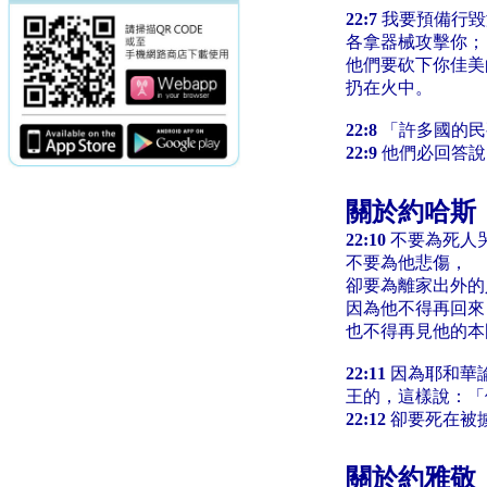
22:7
我要預備行毀
各拿器械攻擊你；
他們要砍下你佳美
扔在火中。
22:8
「許多國的民
22:9
他們必回答說
關於約哈斯
22:10
不要為死人
不要為他悲傷，
卻要為離家出外的
因為他不得再回來
也不得再見他的本
22:11
因為耶和華
王的，這樣說：「
22:12
卻要死在被
關於約雅敬