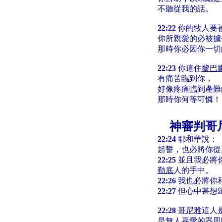
不聽從我的話。
22:22
你的牧人要
你所親愛的必被擄
那時你必因你一切
22:23
你這住
黎巴
有痛苦臨到你，
好像疼痛臨到產難
那時你何等可憐！
神審判哥
22:24
耶和華說：
起誓，也必將你從
22:25
並且我必將
勒底
人的手中。
22:26
我也必將你
22:27
但心中甚想
22:28
哥尼雅
這人
是無人喜愛的器皿