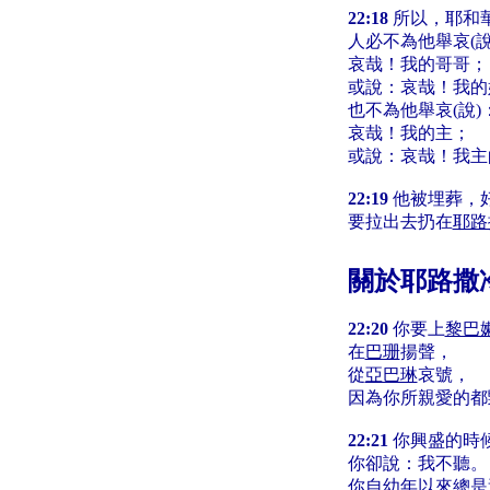
22:18
所以，耶和
人必不為他舉哀(說
哀哉！我的哥哥；
或說：哀哉！我的
也不為他舉哀(說)
哀哉！我的主；
或說：哀哉！我主
22:19
他被埋葬，
要拉出去扔在
耶路
關於耶路撒
22:20
你要上
黎巴
在
巴珊
揚聲，
從
亞巴琳
哀號，
因為你所親愛的都
22:21
你興盛的時
你卻說：我不聽。
你自幼年以來總是