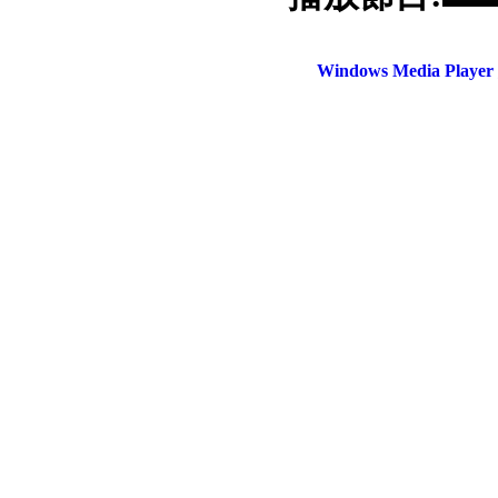
電話：(02)2369-9050
佳音電台地址：
傳真：(02)2362-7816
台北市和平東路二段24號10
Windows Media Play