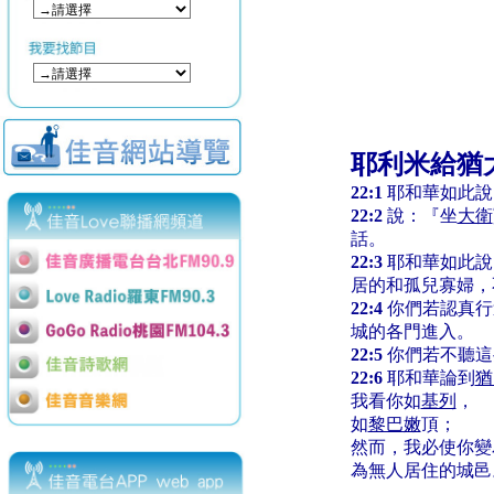
耶利米給猶
22:1
耶和華如此說
22:2
說：『坐
大衛
話。
22:3
耶和華如此說
居的和孤兒寡婦，
22:4
你們若認真行
城的各門進入。
22:5
你們若不聽這
22:6
耶和華論到
猶
我看你如
基列
，
如
黎巴嫩
頂；
然而，我必使你變
為無人居住的城邑