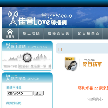
[ ]
耶利米書 22 康來昌
清醒的心
----