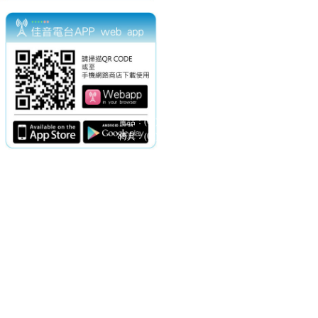
電話：(02)2369-9050
佳音電台地址：
傳真：(02)2362-7816
台北市和平東路二段24號10