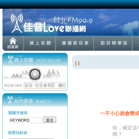
[ ]
一不小心就會變
欸，確定這
嗎？