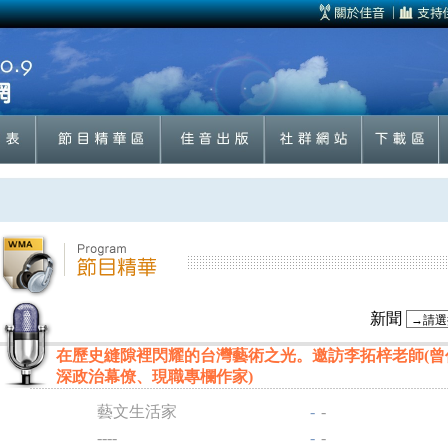
新聞
在歷史縫隙裡閃耀的台灣藝術之光。邀訪李拓梓老師(曾
深政治幕僚、現職專欄作家)
藝文生活家
-
-
----
-
-