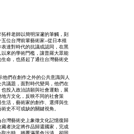
李拓梓老師以簡明深邃的筆觸，刻
五位台灣前輩藝術家--從日本殖
作表達對時代的抗議或認同，在黑
久以來的學術門檻，讓普羅大眾能
的生命，也搭起了通往台灣藝術史
示他們在創作之外的公共意識與人
公共議題，面對時代變局，他們在
，也投入政治請願與社會運動，展
動地方文化，反映不同的社會策
與生活，藝術家的創作、選擇與生
藝術史不可或缺的關鍵視角。
為台灣藝術史上象徵文化記憶復歸
收藏者決定將作品歸還國家，完成
心取出時，雖覆滿黑色污漬，卻因