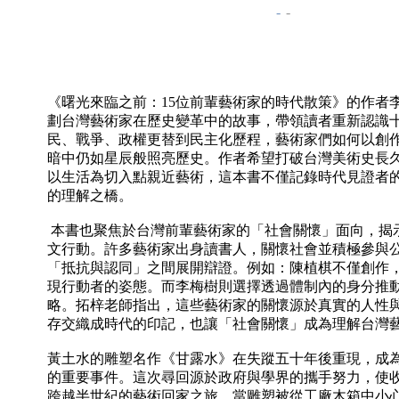
-
-
《曙光來臨之前：15位前輩藝術家的時代散策》的作者
劃台灣藝術家在歷史變革中的故事，帶領讀者重新認識十
民、戰爭、政權更替到民主化歷程，藝術家們如何以創
暗中仍如星辰般照亮歷史。作者希望打破台灣美術史長
以生活為切入點親近藝術，這本書不僅記錄時代見證者
的理解之橋。
本書也聚焦於台灣前輩藝術家的「社會關懷」面向，揭
文行動。許多藝術家出身讀書人，關懷社會並積極參與
「抵抗與認同」之間展開辯證。例如：陳植棋不僅創作
現行動者的姿態。而李梅樹則選擇透過體制內的身分推
略。拓梓老師指出，這些藝術家的關懷源於真實的人性
存交織成時代的印記，也讓「社會關懷」成為理解台灣
黃土水的雕塑名作《甘露水》在失蹤五十年後重現，成
的重要事件。這次尋回源於政府與學界的攜手努力，使
跨越半世紀的藝術回家之旅。當雕塑被從工廠木箱中小