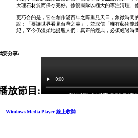
大理石材質而保存完好。修復團隊以極大的專注清理、
更巧合的是，它在創作滿百年之際重見天日，象徵時間
說：「要讓世界看見台灣之美」，並深信「唯有藝術能
紀，至今仍溫柔地提醒人們：真正的經典，必須經過時
我要分享:
播放節目:
佳音廣播電台 台北FM90.9製作 版權所有 Copyrig
50
佳音電台地址：
佳音電台網站為「非限制級」 本網站已依
16
台北市和平東路二段24號10樓
Windows Media Player 線上收聽
佳音電台網站 & 佳音聖樂網 影音服務由 HiNet 