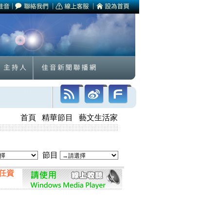
首頁
精華節目
藝文生活家
節目
任資