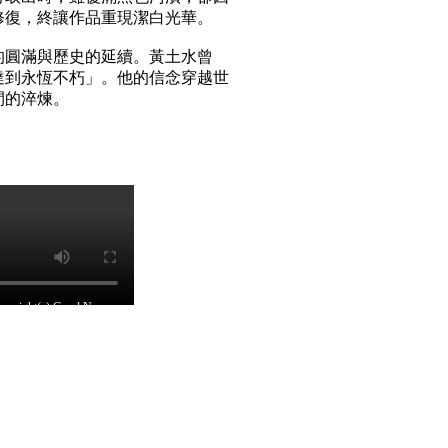
修復，終讓作品重現潔白光華。
的圓滿與歷史的延續。黃土水曾
達到永恆不朽」。他的信念穿越世
間的淬煉。
ht(c) Good News
台灣網站內容分級規定處理
hiChannel 提供