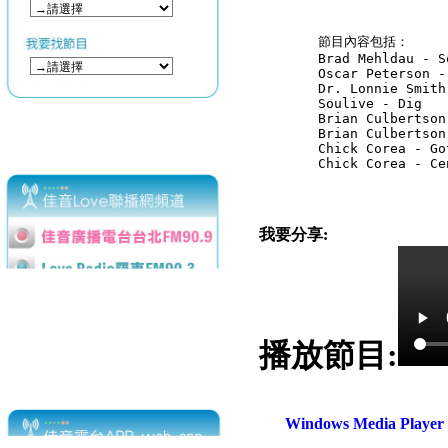
節目內容包括：

Brad Mehldau - So
Oscar Peterson -
Dr. Lonnie Smith
Soulive - Dig

Brian Culbertson
Brian Culbertson
Chick Corea - Go
Chick Corea - Ce
我要分享:
播放節目:
Windows Media Play