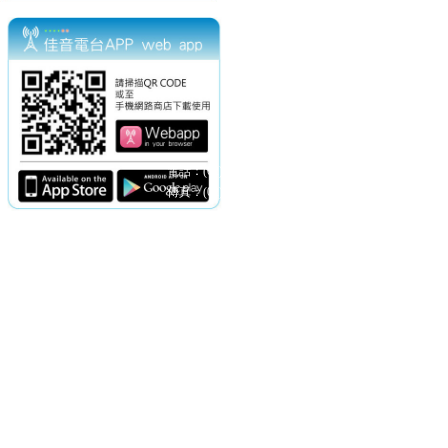
電話：(02)2369-9050
佳音電台地址：
傳真：(02)2362-7816
台北市和平東路二段24號10