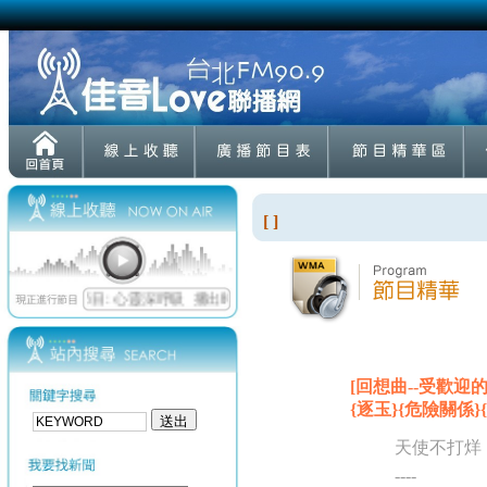
[ ]
[回想曲--受歡迎
{逐玉}{危險關係}{蜜
天使不打烊
----