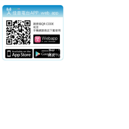
電話：(02)2369-9050
佳音電台地址：
傳真：(02)2362-7816
台北市和平東路二段24號10