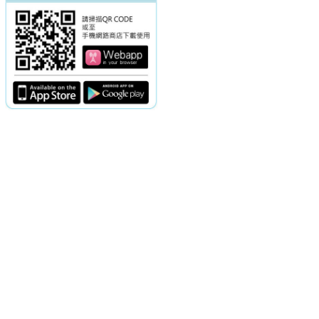
電話：(02)2369-9050
佳音電台地址：
傳真：(02)2362-7816
台北市和平東路二段24號10