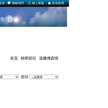
首頁
精華節目
溫馨傳真情
節目