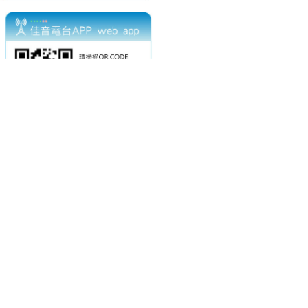
電話：(02)2369-9050
佳音電台地址：
傳真：(02)2362-7816
台北市和平東路二段24號10