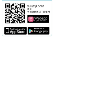
電話：(02)2369-9050
佳音電台地址：
傳真：(02)2362-7816
台北市和平東路二段24號10