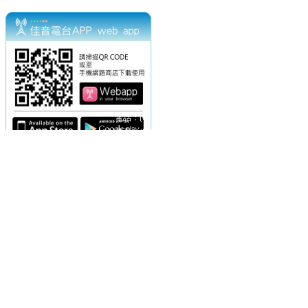
電話：(02)2369-9050
佳音電台地址：
傳真：(02)2362-7816
台北市和平東路二段24號10