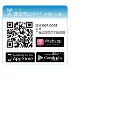
電話：(02)2369-9050
佳音電台地址：
傳真：(02)2362-7816
台北市和平東路二段24號10