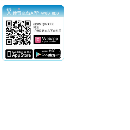
電話：(02)2369-9050
佳音電台地址：
傳真：(02)2362-7816
台北市和平東路二段24號10