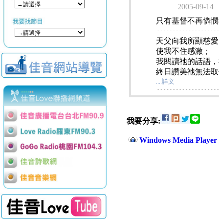
2005-09-14
只有基督不再憐憫
天父向我所顯慈愛
使我不住感激；
我閱讀祂的話語，
終日讚美祂無法取代
....詳文
我要分享:
Windows Media Play