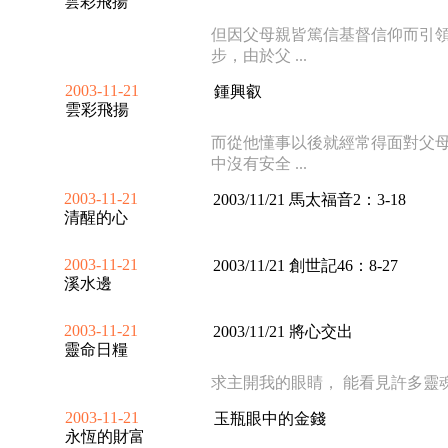
雲彩飛揚
但因父母親皆篤信基督信仰而引
步，由於父 ...
2003-11-21
鍾興叡
雲彩飛揚
而從他懂事以後就經常得面對父
中沒有安全 ...
2003-11-21
2003/11/21 馬太福音2：3-18
清醒的心
2003-11-21
2003/11/21 創世記46：8-27
溪水邊
2003-11-21
2003/11/21 將心交出
靈命日糧
求主開我的眼睛， 能看見許多靈魂身
2003-11-21
玉瓶眼中的金錢
永恆的財富