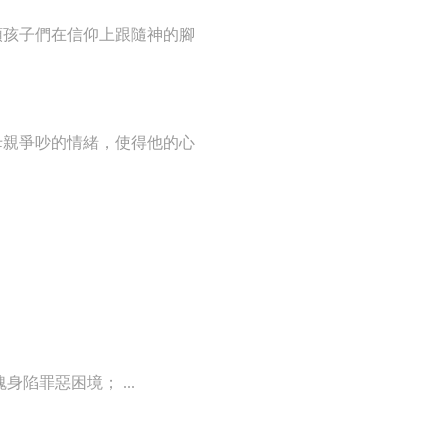
領孩子們在信仰上跟隨神的腳
母親爭吵的情緒，使得他的心
陷罪惡困境； ...