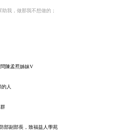
幫助我，做那我不想做的；
—訪問陳孟焄姊妹V
眷顧的人
立群
訪問前國防部副部長，致福益人學苑