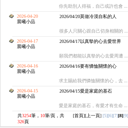
你先助別人得福，自己或許也會 ...
2026-04-20
2026/04/20莫做冷漠自私的人
晨曦小品
很多人只關心跟自己切身相關的 ...
2026-04-17
2026/04/17以真摰的心去愛世界
晨曦小品
願我們都能以真摰的心去愛周遭 ...
2026-04-16
2026/04/16要有憐恤關懷的心
晨曦小品
求主賜給我們憐恤關懷的心，去 ...
2026-04-15
2026/04/15愛是家庭的基石
晨曦小品
愛是家庭的基石，有愛才有生命 ...
共
3254
筆，
10
筆/頁，共
[
首頁
][
上一頁
]
[5]
[6]
[7]
[8]
[9
326
頁