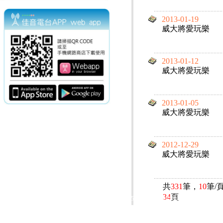
2013-01-19
威大將愛玩樂
2013-01-12
威大將愛玩樂
2013-01-05
威大將愛玩樂
2012-12-29
威大將愛玩樂
共
331
筆，
10
筆/
34
頁
電話：(02)2369-9050
佳音電台地址：
傳真：(02)2362-7816
台北市和平東路二段24號10