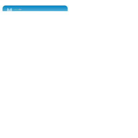
電話：(02)2369-9050
佳音電台地址：
傳真：(02)2362-7816
台北市和平東路二段24號10