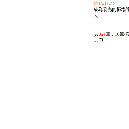
2018-11-22
成為發光的職場
人
共
321
筆，
10
筆/
33
頁
電話：(02)2369-9050
佳音電台地址：
傳真：(02)2362-7816
台北市和平東路二段24號10