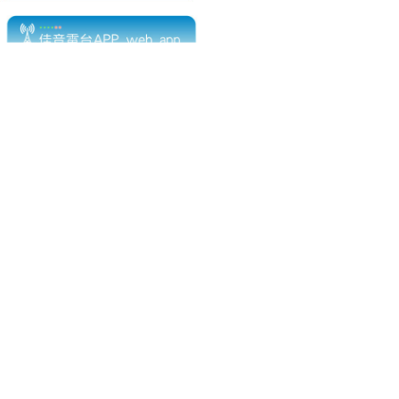
電話：(02)2369-9050
佳音電台地址：
傳真：(02)2362-7816
台北市和平東路二段24號10