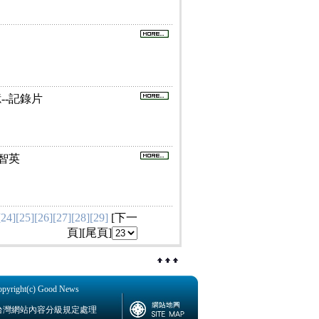
憶--記錄片
金智英
[24]
[25]
[26]
[27]
[28]
[29]
[
下一
頁
][
尾頁
]
ht(c) Good News
台灣網站內容分級規定處理