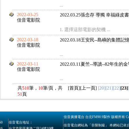
...
2022-03-25
2022.03.25張念存 導獨 幸福綠皮書
佳音電影院
1. 選擇這部電影的契機 ...
2022-03-18
2022.03.18王安民--島嶼的集體記
佳音電影院
...
2022-03-11
2022.03.11夏竺--導讀--82年生的
佳音電影院
...
共
510
筆，
10
筆/頁，共
[
首頁
][
上一頁
]
[20]
[21]
[22]
[23]
51
頁
佳音廣播電台 台北FM90.9製作 版權所有 Copyrig
50
佳音電台地址：
佳音電台網站為「非限制級」 本網站已依
16
台北市和平東路二段24號10樓