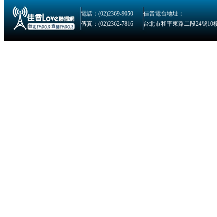
電話：(02)2369-9050
佳音電台地址：
傳真：(02)2362-7816
台北市和平東路二段24號10