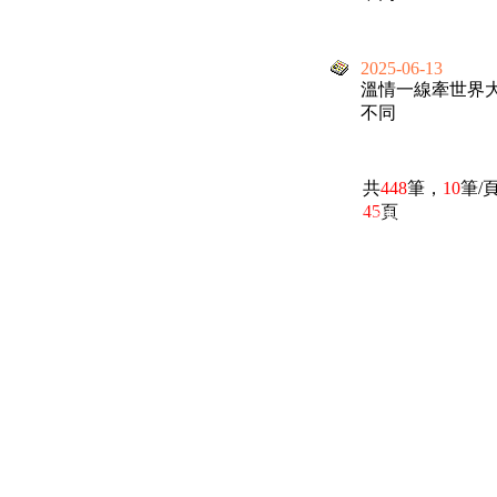
2025-06-13
溫情一線牽世界
不同
共
448
筆，
10
筆/
45
頁
電話：(02)2369-9050
佳音電台地址：
傳真：(02)2362-7816
台北市和平東路二段24號10