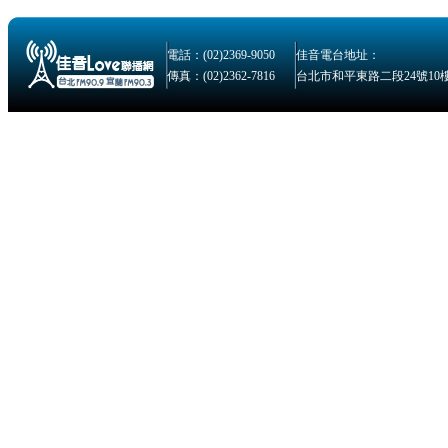
電話：(02)2369-9050
佳音電台地址：
傳真：(02)2362-7816
台北市和平東路二段24號10