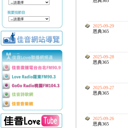
恩典365
2025-09-29
恩典365
2025-09-28
恩典365
2025-09-27
恩典365
2025-09-26
恩典365