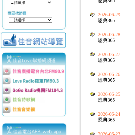
恩典365
2026-06-29
恩典365
2026-06-28
恩典365
2026-06-27
恩典365
2026-06-26
恩典365
2026-06-25
恩典365
2026-06-24
恩典365
2026-06-23