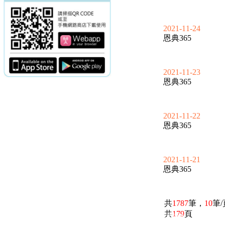
2021-11-24
恩典365
2021-11-23
恩典365
2021-11-22
恩典365
2021-11-21
恩典365
共
1787
筆，
10
筆
共
179
頁
電話：(02)2369-9050
佳音電台地址：