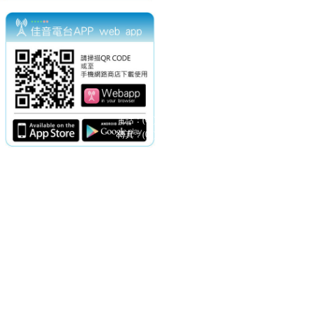
電話：(02)2369-9050
佳音電台地址：
傳真：(02)2362-7816
台北市和平東路二段24號10