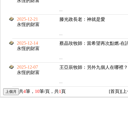
永恆的財富
...
2025-12-21
滕光政長老：神就是愛
永恆的財富
...
2025-12-14
蔡晶玫牧師：當希望再次點燃-在
永恆的財富
...
2025-12-07
王亞辰牧師：另外九個人在哪裡？
永恆的財富
...
共
4
筆，
10
筆/頁，共
1
頁
[首頁]
[上