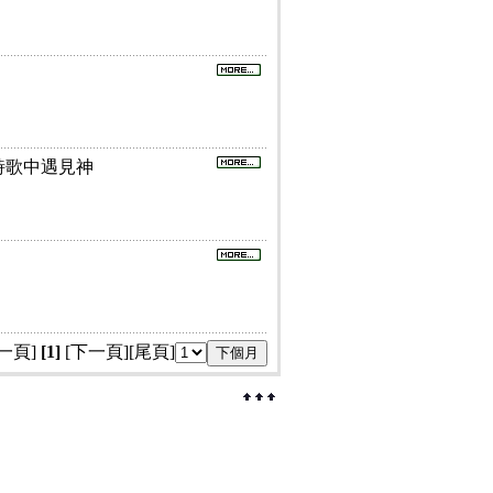
詩歌中遇見神
一頁]
[1]
[下一頁]
[尾頁]