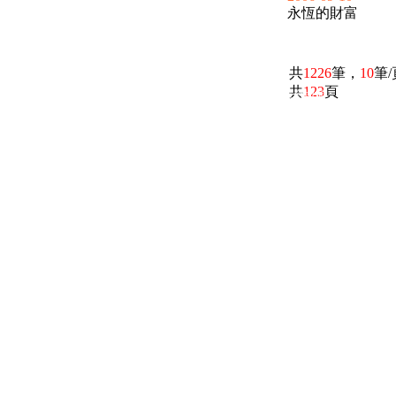
永恆的財富
共
1226
筆，
10
筆
共
123
頁
電話：(02)2369-9050
佳音電台地址：
傳真：(02)2362-7816
台北市和平東路二段24號10