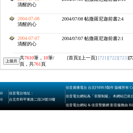
清醒的心
2004-07-08
2004/07/08 帖撒羅尼迦前書2:4
清醒的心
2004-07-07
2004/07/07 帖撒羅尼迦前書2:1
清醒的心
共
7610
筆，
10
筆/
[
首頁
][
上一頁
]
[721]
[722]
[723]
[7
頁，共
761
頁
佳音廣播電台 台北FM90.9製作 版權所有 Copyrig
50
佳音電台地址：
佳音電台網站為「非限制級」 本網站已依
16
台北市和平東路二段24號10樓
佳音電台網站 & 佳音聖樂網 影音服務由 HiNet 