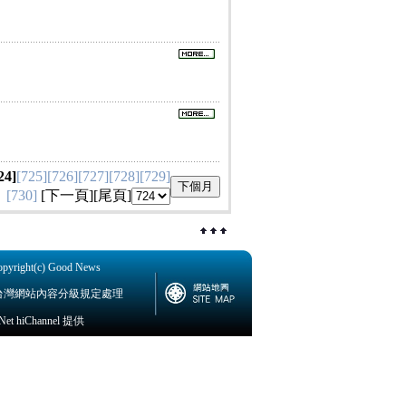
24]
[725]
[726]
[727]
[728]
[729]
[730]
[
下一頁
][
尾頁
]
ht(c) Good News
台灣網站內容分級規定處理
hiChannel 提供