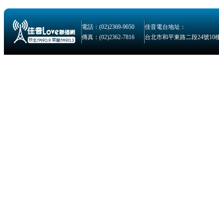
電話：(02)2369-9050
佳音電台地址：
傳真：(02)2362-7816
台北市和平東路二段24號10