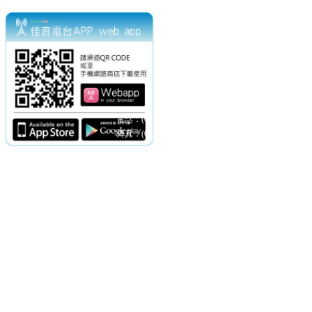
電話：(02)2369-9050
佳音電台地址：
傳真：(02)2362-7816
台北市和平東路二段24號10