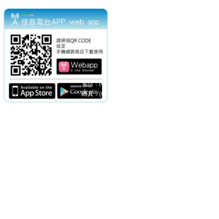
電話：(02)2369-9050
佳音電台地址：
傳真：(02)2362-7816
台北市和平東路二段24號10