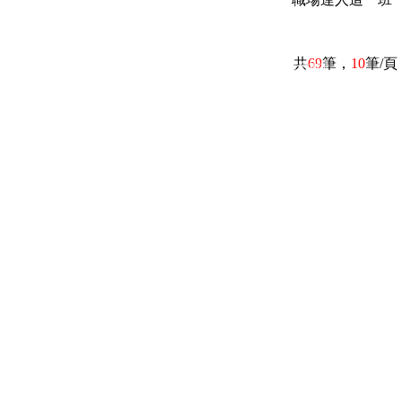
共
69
筆，
10
筆/頁
電話：(02)2369-9050
佳音電台地址：
傳真：(02)2362-7816
台北市和平東路二段24號10